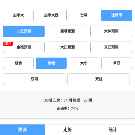
加拿大
加拿大西
台湾
比特币
九五预测
至尊预测
大神预测
金猴预测
大白预测
玄武预测
组合
杀组
大小
单双
双项
双组
100期 正确：74 期 错误：26 期
正确率：74%
预测
走势
统计