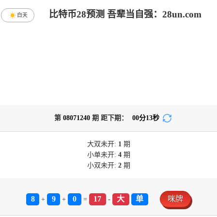
比特币28预测 吾辈当自强：28un.com
白天
第
08071240
期 距下期：
00
分
13
秒
大双
未开:
1
期
小单
未开:
4
期
小双
未开:
2
期
8
9
0
17
大
单
咪牌
+
+
=
-