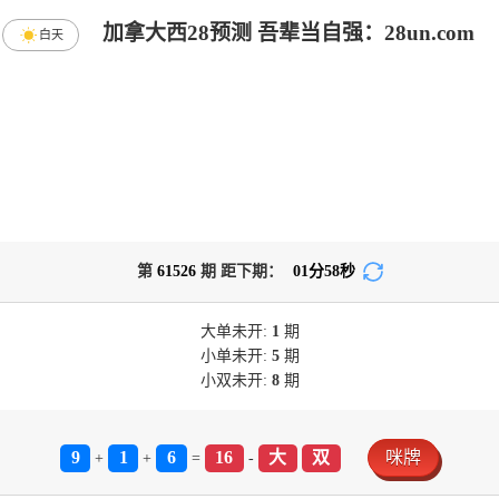
加拿大西28预测 吾辈当自强：28un.com
白天
第
61526
期 距下期：
01
分
58
秒
大单
未开:
1
期
小单
未开:
5
期
小双
未开:
8
期
9
1
6
16
大
双
咪牌
+
+
=
-