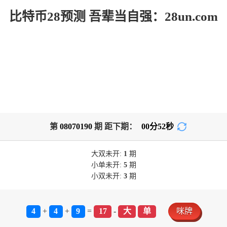
比特币28预测 吾辈当自强：28un.com
第
08070190
期 距下期：
00
分
52
秒
大双
未开:
1
期
小单
未开:
5
期
小双
未开:
3
期
4
+
4
+
9
=
17
-
大
单
咪牌