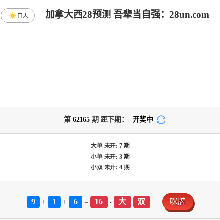
加拿大西28预测 吾辈当自强：28un.com
白天
第
62165
期 距下期：
开奖中
大单
未开:
7
期
小单
未开:
3
期
小双
未开:
4
期
9
1
6
16
大
双
咪牌
+
+
=
-