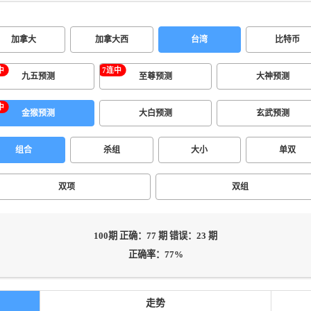
加拿大
加拿大西
台湾
比特币
九五预测
至尊预测
大神预测
金猴预测
大白预测
玄武预测
组合
杀组
大小
单双
双项
双组
100期 正确：77 期 错误：23 期
正确率：77%
走势