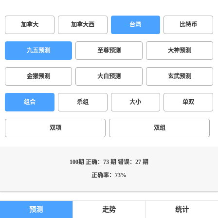
加拿大
加拿大西
台湾
比特币
九五预测
至尊预测
大神预测
金猴预测
大白预测
玄武预测
组合
杀组
大小
单双
双项
双组
100期 正确：73 期 错误：27 期
正确率：73%
预测
走势
统计