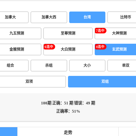
加拿大
加拿大西
台湾
比特币
九五预测
至尊预测
大神预测
金猴预测
大白预测
玄武预测
组合
杀组
大小
单双
双项
双组
100期 正确：51 期 错误：49 期
正确率：51%
走势