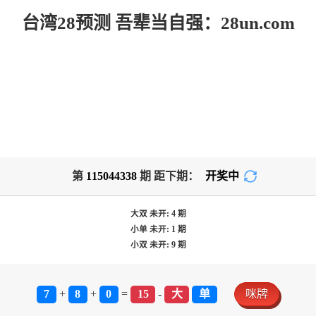
台湾28预测 吾辈当自强：28un.com
第
115044338
期 距下期：
开奖中
大双
未开:
4
期
小单
未开:
1
期
小双
未开:
9
期
7
+
8
+
0
=
15
-
大
单
咪牌