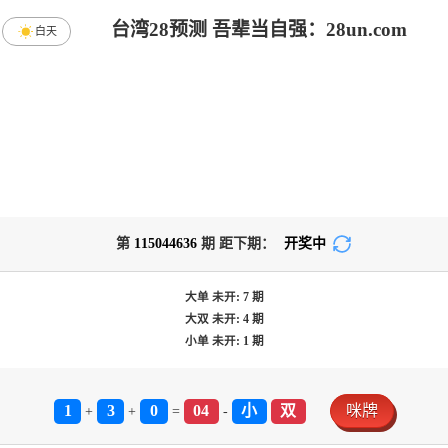
台湾28预测 吾辈当自强：28un.com
白天
第
115044636
期 距下期：
开奖中
大单
未开:
7
期
大双
未开:
4
期
小单
未开:
1
期
1
3
0
04
小
双
咪牌
+
+
=
-