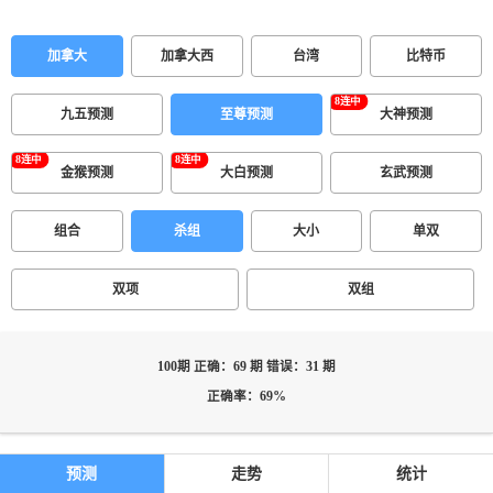
加拿大
加拿大西
台湾
比特币
九五预测
至尊预测
大神预测
金猴预测
大白预测
玄武预测
组合
杀组
大小
单双
双项
双组
100期 正确：69 期 错误：31 期
正确率：69%
预测
走势
统计