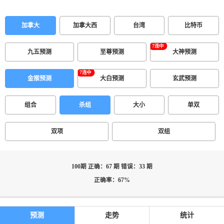
加拿大
加拿大西
台湾
比特币
九五预测
至尊预测
大神预测
金猴预测
大白预测
玄武预测
组合
杀组
大小
单双
双项
双组
100期 正确：67 期 错误：33 期
正确率：67%
预测
走势
统计