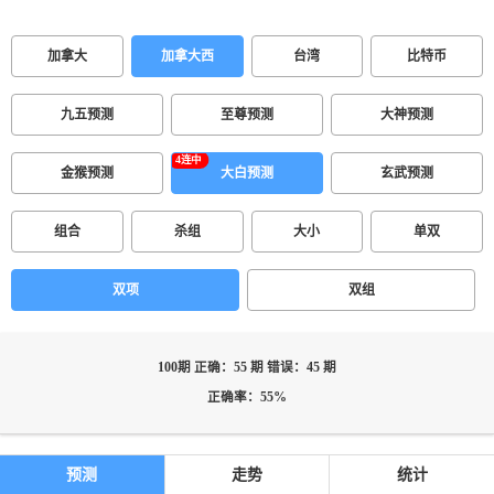
加拿大
加拿大西
台湾
比特币
九五预测
至尊预测
大神预测
金猴预测
大白预测
玄武预测
组合
杀组
大小
单双
双项
双组
100期 正确：55 期 错误：45 期
正确率：55%
预测
走势
统计