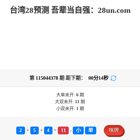
台湾28预测 吾辈当自强：28un.com
第
115044378
期 距下期：
00
分
14
秒
大单
未开:
6
期
大双
未开:
11
期
小双
未开:
1
期
2
+
5
+
4
=
11
-
小
单
咪牌