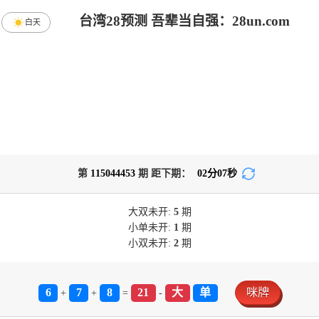
台湾28预测 吾辈当自强：28un.com
白天
第
115044453
期 距下期：
02
分
03
秒
大双
未开:
5
期
小单
未开:
1
期
小双
未开:
2
期
6
7
8
21
大
单
咪牌
+
+
=
-