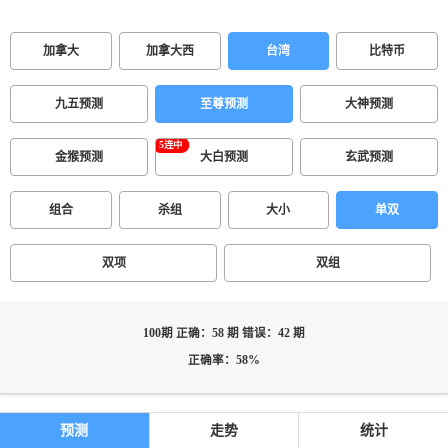
加拿大
加拿大西
台湾
比特币
九五预测
至尊预测
大神预测
金猴预测
大白预测
玄武预测
组合
杀组
大小
单双
双项
双组
100期 正确：58 期 错误：42 期
正确率：58%
预测
走势
统计