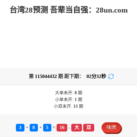
台湾28预测 吾辈当自强：28un.com
第
115044432
期 距下期：
02
分
32
秒
大单
未开:
8
期
小单
未开:
1
期
小双
未开:
13
期
3
+
8
+
5
=
16
-
大
双
咪牌