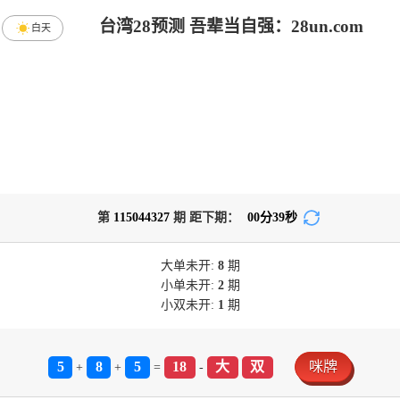
台湾28预测 吾辈当自强：28un.com
白天
第
115044327
期 距下期：
00
分
39
秒
大单
未开:
8
期
小单
未开:
2
期
小双
未开:
1
期
5
8
5
18
大
双
咪牌
+
+
=
-