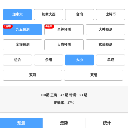
加拿大
加拿大西
台湾
比特币
九五预测
至尊预测
大神预测
金猴预测
大白预测
玄武预测
组合
杀组
大小
单双
双项
双组
100期 正确：47 期 错误：53 期
正确率：47%
预测
走势
统计