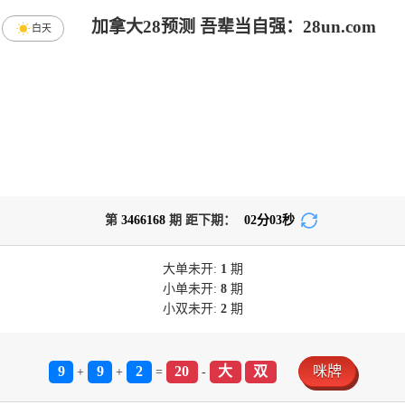
加拿大28预测 吾辈当自强：28un.com
白天
第
3466168
期 距下期：
02
分
03
秒
大单
未开:
1
期
小单
未开:
8
期
小双
未开:
2
期
9
9
2
20
大
双
咪牌
+
+
=
-