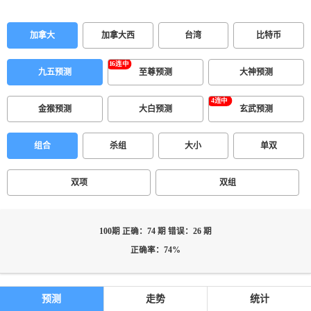
加拿大
加拿大西
台湾
比特币
九五预测
至尊预测
大神预测
金猴预测
大白预测
玄武预测
组合
杀组
大小
单双
双项
双组
100期 正确：74 期 错误：26 期
正确率：74%
预测
走势
统计