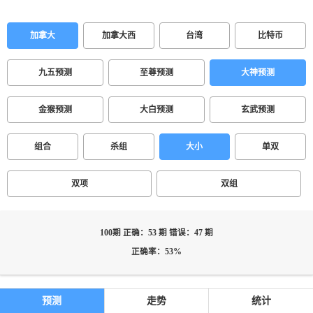
加拿大
加拿大西
台湾
比特币
九五预测
至尊预测
大神预测
金猴预测
大白预测
玄武预测
组合
杀组
大小
单双
双项
双组
100期 正确：53 期 错误：47 期
正确率：53%
预测
走势
统计