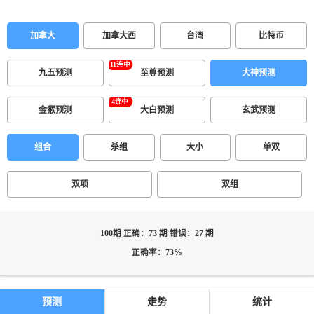
加拿大
加拿大西
台湾
比特币
九五预测
至尊预测
大神预测
金猴预测
大白预测
玄武预测
组合
杀组
大小
单双
双项
双组
100期 正确：73 期 错误：27 期
正确率：73%
预测
走势
统计