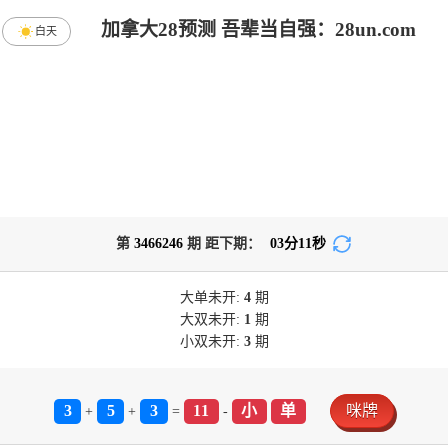
加拿大28预测 吾辈当自强：28un.com
白天
第
3466246
期 距下期：
03
分
11
秒
大单
未开:
4
期
大双
未开:
1
期
小双
未开:
3
期
3
5
3
11
小
单
咪牌
+
+
=
-