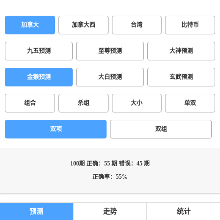
加拿大
加拿大西
台湾
比特币
九五预测
至尊预测
大神预测
金猴预测
大白预测
玄武预测
组合
杀组
大小
单双
双项
双组
100期 正确：55 期 错误：45 期
正确率：55%
预测
走势
统计