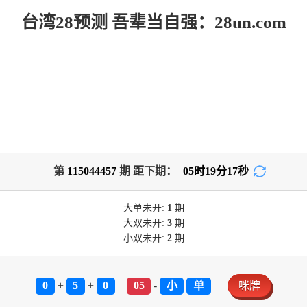
台湾28预测 吾辈当自强：28un.com
第
115044457
期 距下期：
05
时
19
分
17
秒
大单
未开:
1
期
大双
未开:
3
期
小双
未开:
2
期
0
+
5
+
0
=
05
-
小
单
咪牌