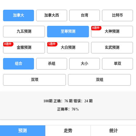
加拿大
加拿大西
台湾
比特币
九五预测
至尊预测
大神预测
金猴预测
大白预测
玄武预测
组合
杀组
大小
单双
双项
双组
100期 正确：76 期 错误：24 期
正确率：76%
预测
走势
统计